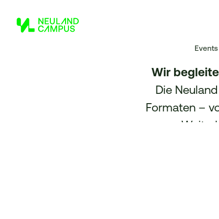
Events
Wir begleit
Die Neuland
Formaten – vo
von Weiterb
Organisatione
nachhalti
Entdecken Sie
Sie uns für 