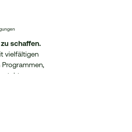
agungen
zu schaffen.
vielfältigen
en Programmen,
s steht, was
Ergebnisse und
ne hinaus.
 oder sprechen
te Begleitung