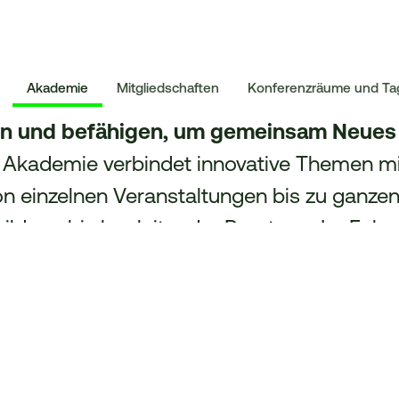
Akademie
Mitgliedschaften
Konferenzräume und T
en und befähigen, um gemeinsam Neues 
 Akademie verbindet innovative Themen mit 
n einzelnen Veranstaltungen bis zu ganz
ildung bis begleitender Beratung. Im Foku
n wirklich weiterbringt: Praxisnähe, klare 
ger Austausch – auch über einzelne Termi
 unser aktuelles Veranstaltungsprogramm
individuelle Workshops und maßgeschneider